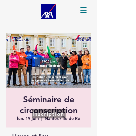
Séminaire de
circonscription
Inscription
lun. 19 juin
  |  
Nantes / Île de Ré