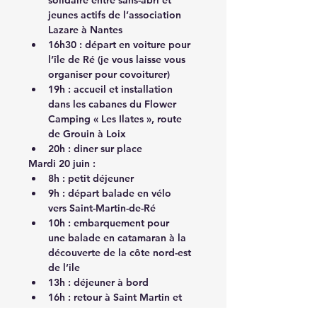
solidaire entre sans-abri et 
jeunes actifs de l’association 
Lazare à Nantes
16h30 : départ en voiture pour 
l’île de Ré (je vous laisse vous 
organiser pour covoiturer)
19h : accueil et installation 
dans les cabanes du Flower 
Camping « Les Ilates », route 
de Grouin à Loix
20h : diner sur place
Mardi 20 juin :
8h : petit déjeuner
9h : départ balade en vélo 
vers Saint-Martin-de-Ré
10h : embarquement pour 
une balade en catamaran à la 
découverte de la côte nord-est 
de l’ile
13h : déjeuner à bord
16h : retour à Saint Martin et 
départ balade en vélo vers 