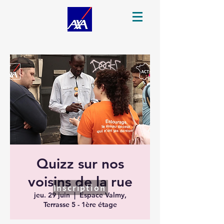
Quizz sur nos
voisins de la rue
Inscription
jeu. 29 juin
  |  
Espace Valmy,
Terrasse 5 - 1ère étage