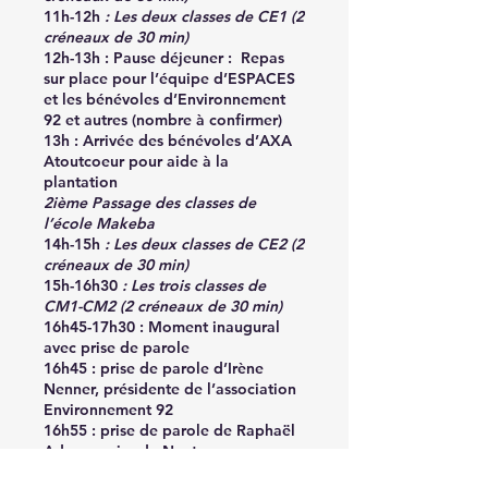
11h-12h
: Les deux classes de CE1 (2
créneaux de 30 min)
12h-13h : Pause déjeuner :
Repas
sur place pour l’équipe d’ESPACES
et les bénévoles d’Environnement
92 et autres (nombre à confirmer)
13h
: Arrivée des bénévoles d’AXA
Atoutcoeur pour aide à la
plantation
2ième Passage des classes de
l’école Makeba
14h-15h
: Les deux classes de CE2 (2
créneaux de 30 min)
15h-16h30
: Les trois classes de
CM1-CM2 (2 créneaux de 30 min)
16h45-17h30 :
Moment inaugural
avec prise de parole
16h45 : prise de parole d’Irène
Nenner, présidente de l’association
Environnement 92
16h55 : prise de parole de Raphaël
Adam, maire de Nanterre
17h05 : Prise de parole de Gery