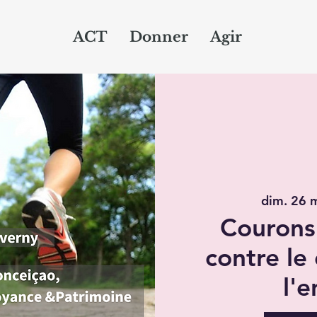
ACT
Donner
Agir
dim. 26 
Courons
contre le
l'e