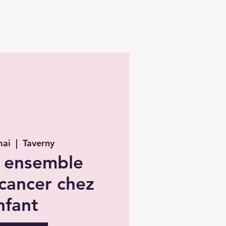
mai
  |  
Taverny
 ensemble
 cancer chez
nfant