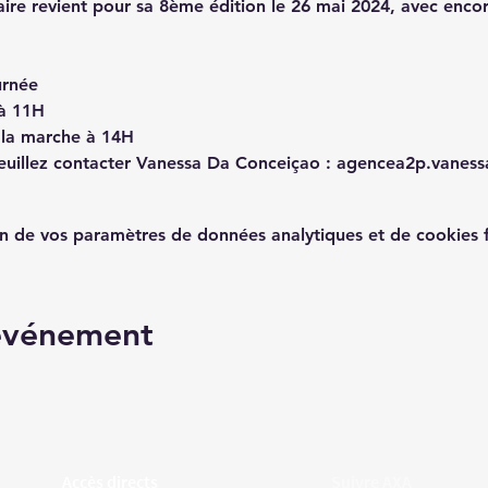
ire revient pour sa 8ème édition le 26 mai 2024, avec enco
urnée
 à 11H
 la marche à 14H
veuillez contacter Vanessa Da Conceiçao : agencea2p.vanes
n de vos paramètres de données analytiques et de cookies f
 événement
Accès directs
Suivre AXA