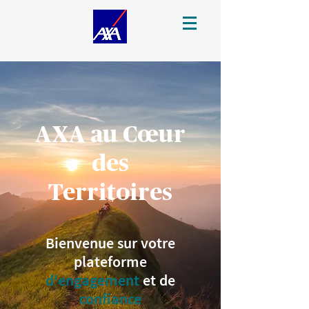
AXA au Cœur
des
Territoires
Bienvenue sur votre
plateforme
d'engagement
et de
confiance