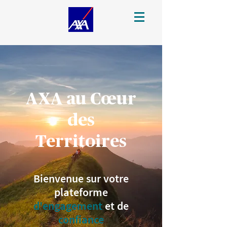
AXA au Cœur
des
Territoires
Bienvenue sur votre
plateforme
d'engagement
et de
confiance