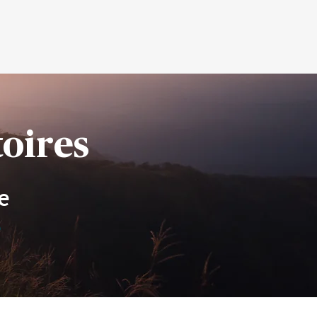
oires
e
e