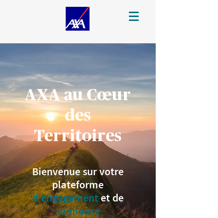
AXA au Cœur
des
Territoires
Bienvenue sur votre
plateforme
d'engagement
et de
confiance