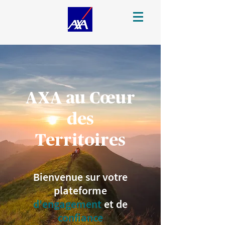
AXA au Cœur
des
Territoires
Bienvenue sur votre
plateforme
d'engagement
et de
confiance