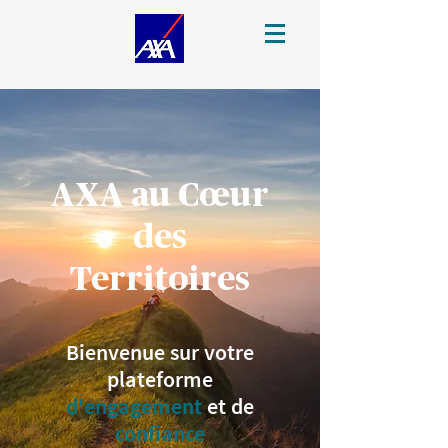
AXA au Cœur
des
Territoires
Bienvenue sur votre
plateforme
d'engagement
et de
confiance