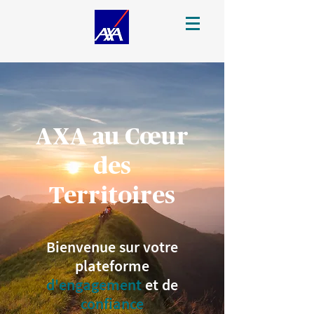
AXA au Cœur
des
Territoires
Bienvenue sur votre
plateforme
d'engagement
et de
confiance