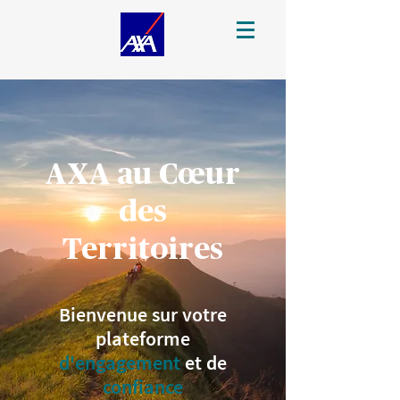
AXA au Cœur
des
Territoires
Bienvenue sur votre
plateforme
d'engagement
et de
confiance