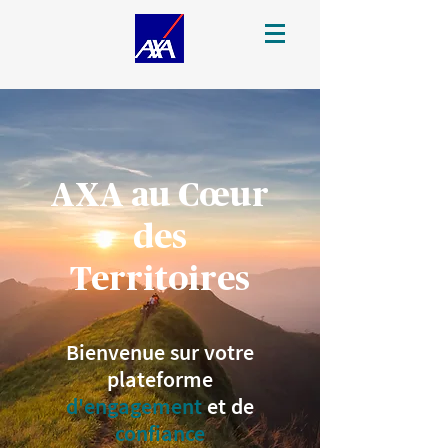
AXA au Cœur
des
Territoires
Bienvenue sur votre
plateforme
d'engagement
et de
confiance