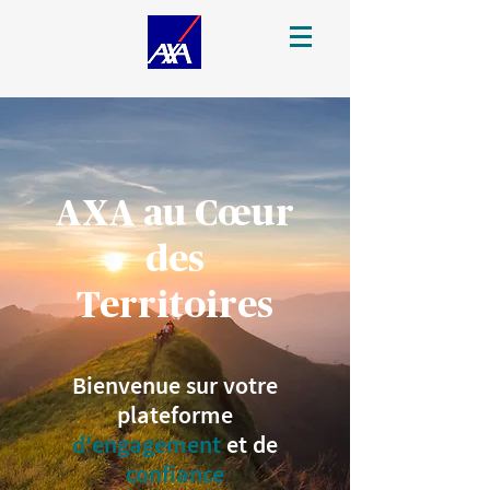
AXA au Cœur
des
Territoires
Bienvenue sur votre
plateforme
d'engagement
et de
confiance