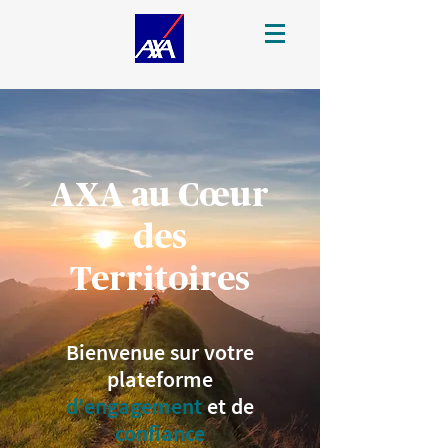
AXA au Cœur
des
Territoires
Bienvenue sur votre
plateforme
d'engagement
et de
confiance