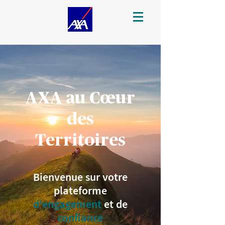
AXA au Cœur
des
Territoires
Bienvenue sur votre
plateforme
d'engagement
et de
confiance