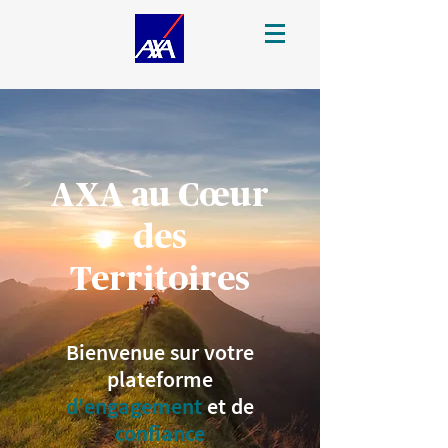
AXA au Cœur
des
Territoires
Bienvenue sur votre
plateforme
d'engagement
et de
confiance