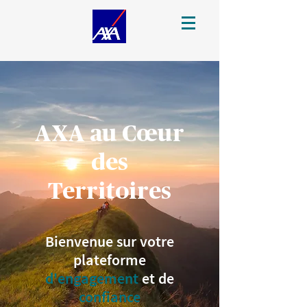
AXA au Cœur
des
Territoires
Bienvenue sur votre
plateforme
d'engagement
et de
confiance