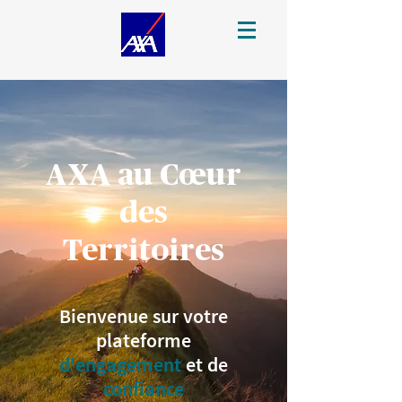
AXA au Cœur
des
Territoires
Bienvenue sur votre
plateforme
d'engagement
et de
confiance