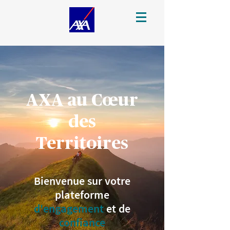
AXA au Cœur
des
Territoires
Bienvenue sur votre
plateforme
d'engagement
et de
confiance