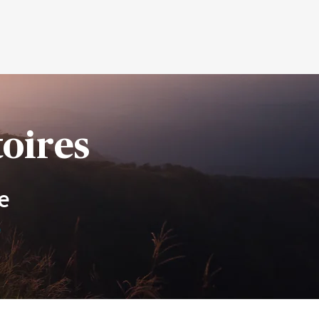
oires
e
e