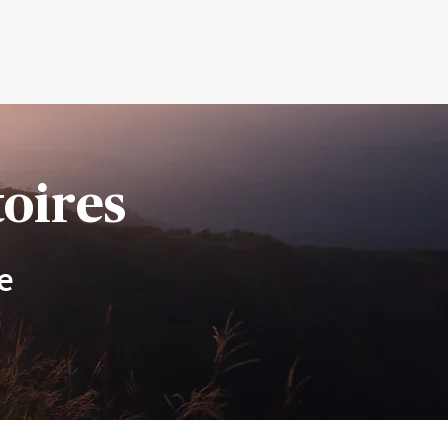
oires
e
e