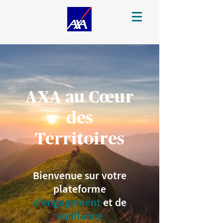
AXA au Cœur
des
Territoires
Bienvenue sur votre
plateforme
d'engagement
et de
confiance