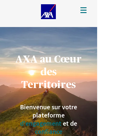
AXA au Cœur
des
Territoires
Bienvenue sur votre
plateforme
d'engagement
et de
confiance