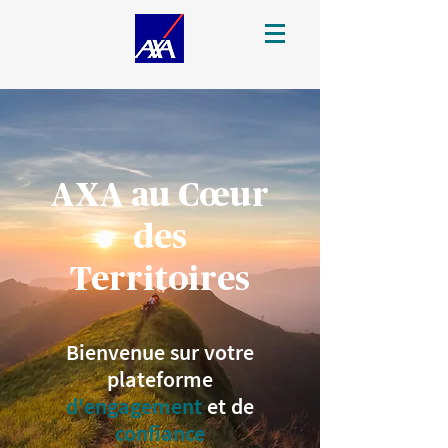
AXA au Cœur
des
Territoires
Bienvenue sur votre
plateforme
d'engagement
et de
confiance