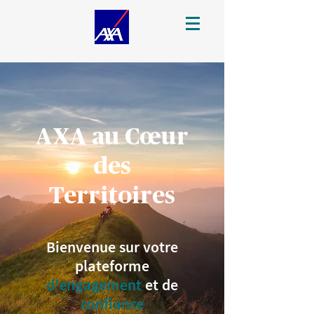
AXA au Cœur
des
Territoires
Bienvenue sur votre
plateforme
d'engagement
et de
confiance