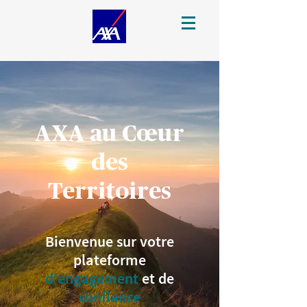
AXA au Cœur
des
Territoires
Bienvenue sur votre
plateforme
d'engagement
et de
confiance