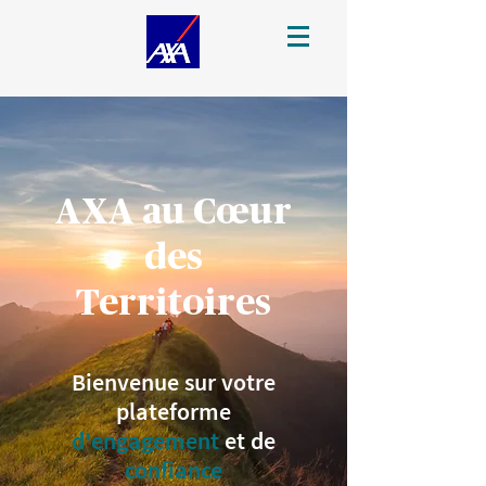
AXA au Cœur
des
Territoires
Bienvenue sur votre
plateforme
d'engagement
et de
confiance