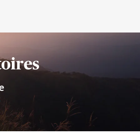
oires
e
e