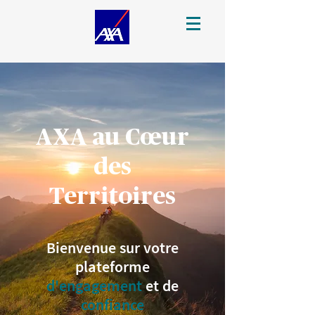
AXA au Cœur
des
Territoires
Bienvenue sur votre
plateforme
d'engagement
et de
confiance