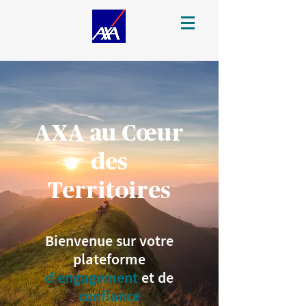
AXA au Cœur
des
Territoires
Bienvenue sur votre
plateforme
d'engagement
et de
confiance