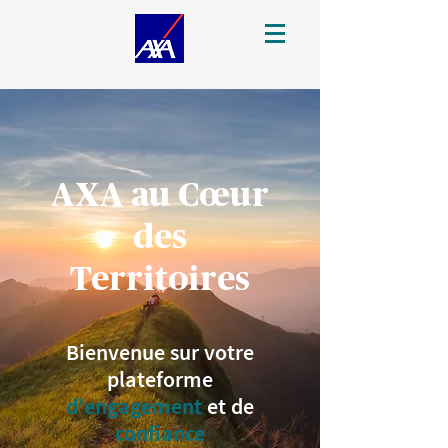
AXA au Cœur
des
Territoires
Bienvenue sur votre
plateforme
d'engagement
et de
confiance